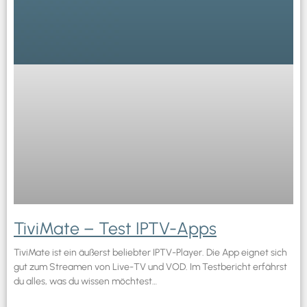
TiviMate – Test IPTV-Apps
TiviMate ist ein äußerst beliebter IPTV-Player. Die App eignet sich
gut zum Streamen von Live-TV und VOD. Im Testbericht erfährst
du alles, was du wissen möchtest…