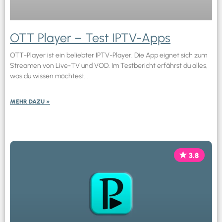
OTT Player – Test IPTV-Apps
OTT-Player ist ein beliebter IPTV-Player. Die App eignet sich zum
Streamen von Live-TV und VOD. Im Testbericht erfährst du alles,
was du wissen möchtest…
MEHR DAZU »
3.8