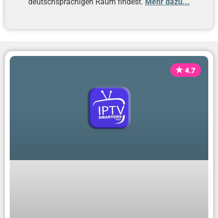
deutschsprachigen Raum findest.
Mehr dazu...
4.7