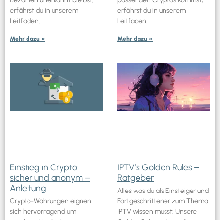
Bezahlen unerkannt bleibst,
passenden Cryptos kommst,
erfährst du in unserem
erfährst du in unserem
Leitfaden.
Leitfaden.
Mehr dazu »
Mehr dazu »
Einstieg in Crypto:
IPTV’s Golden Rules –
sicher und anonym –
Ratgeber
Anleitung
Alles was du als Einsteiger und
Crypto-Währungen eignen
Fortgeschrittener zum Thema
sich hervorragend um
IPTV wissen musst: Unsere