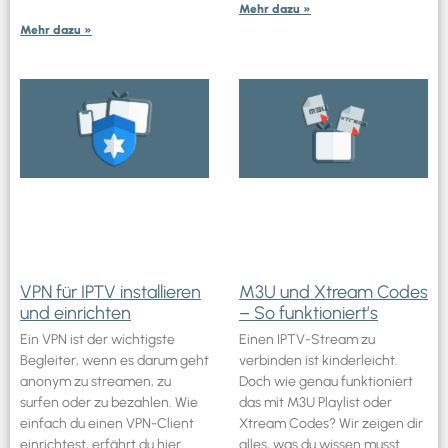
Mehr dazu »
Mehr dazu »
VPN für IPTV installieren
M3U und Xtream Codes
und einrichten
– So funktioniert’s
Ein VPN ist der wichtigste
Einen IPTV-Stream zu
Begleiter, wenn es darum geht
verbinden ist kinderleicht.
anonym zu streamen, zu
Doch wie genau funktioniert
surfen oder zu bezahlen. Wie
das mit M3U Playlist oder
einfach du einen VPN-Client
Xtream Codes? Wir zeigen dir
einrichtest, erfährt du hier.
alles, was du wissen musst.