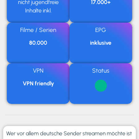
nicht jugendfreie
17.000+
Inhalte inkl.
Filme / Serien
EPG
80.000
inklusive
VPN
Status
VPN friendly
Wer vor allem deutsche Sender streamen möchte ist