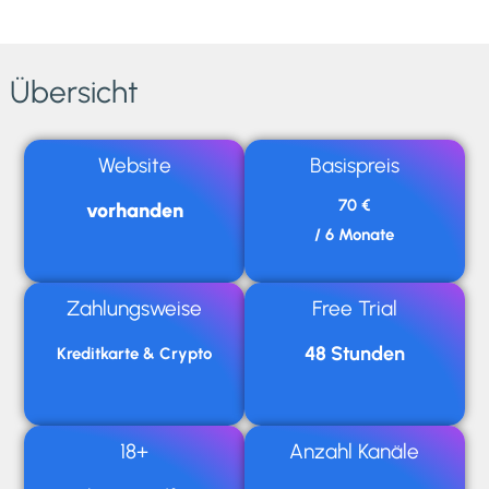
Übersicht
Website
Basispreis
70 €
vorhanden
/ 6 Monate
Zahlungsweise
Free Trial
48 Stunden
Kreditkarte & Crypto
18+
Anzahl Kanäle