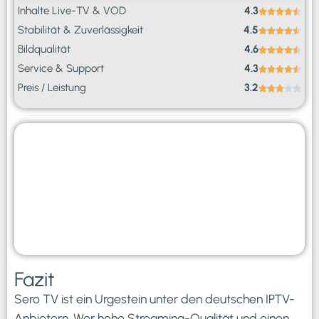
Inhalte Live-TV & VOD
4.3
Stabilität & Zuverlässigkeit
4.5
Bildqualität
4.6
Service & Support
4.3
Preis / Leistung
3.2
Pro
Contra
herausragende
hochpreisig
Bildqualität
sehr stabiler
Stream
Fazit
Sero TV ist ein Urgestein unter den deutschen IPTV-
Anbietern. Wer hohe Streaming-Qualität und einen