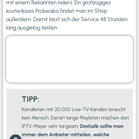
mit einem Bekannten teilen). Ein großzügiges
kostenloses Probeabo findet man im Shop
außerdem. Damit lässt sich der Service 48 Stunden
lang ausgiebig testen.
1 Monat
3 Monate
6 Monate
12 Monate
1 Verb.
20 €
45 €
70 €
120 €
2 Verb.
35 €
80 €
120 €
210 €
TIPP:
Kanallisten mit 20.000 Live-TV Kanälen braucht
kein Mensch. Derart lange Playlisten machen den
IPTV-Player sehr langsam.
Deshalb sollte man
immer dem Anbieter mitteilen, welche