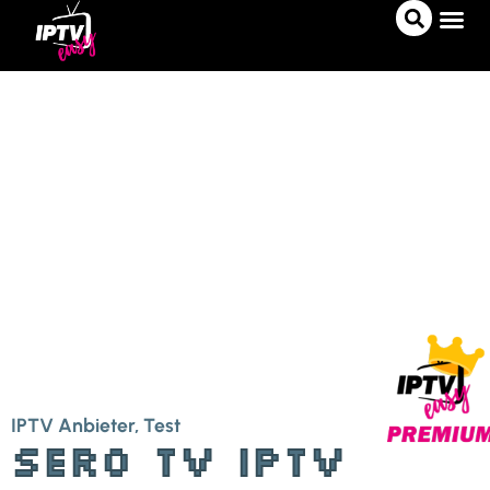
IPTV A
IPTV 
PRO-T
IPTV Anbieter
,
Test
Sero TV IPTV