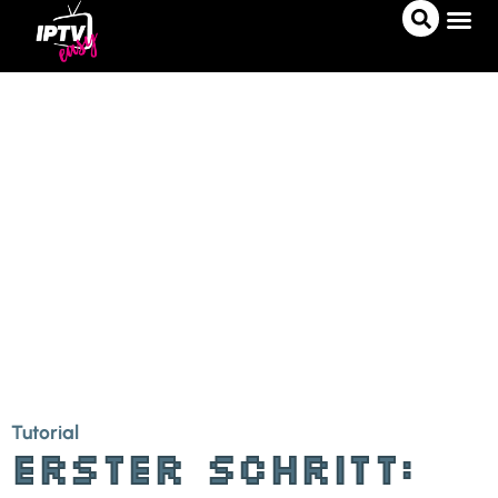
IPTV A
IPTV 
PRO-T
Tutorial
Erster Schritt: